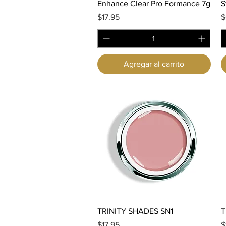
Vista rápida
Enhance Clear Pro Formance 7g
S
Precio
P
$17.95
$
Agregar al carrito
Vista rápida
TRINITY SHADES SN1
T
Precio
P
$17.95
$