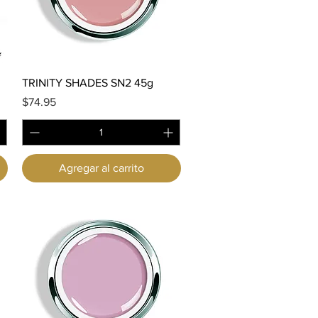
Vista rápida
TRINITY SHADES SN2 45g
Precio
$74.95
Agregar al carrito