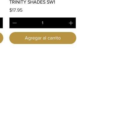
Vista rápida
TRINITY SHADES SW1
Precio
$17.95
Agregar al carrito