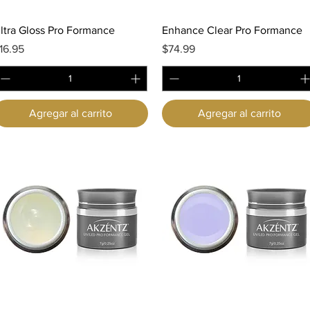
Vista rápida
Vista rápida
ltra Gloss Pro Formance
Enhance Clear Pro Formance
recio
Precio
16.95
$74.99
Agregar al carrito
Agregar al carrito