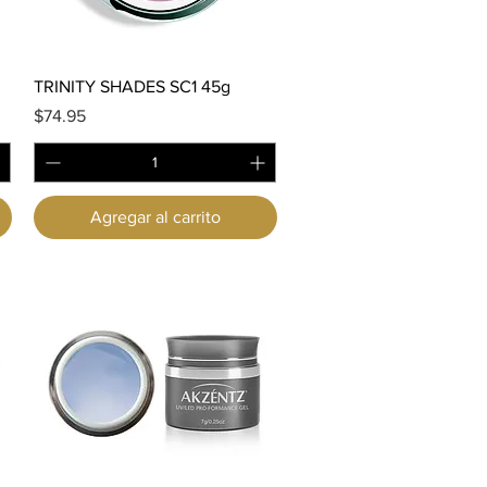
Vista rápida
TRINITY SHADES SC1 45g
Precio
$74.95
Agregar al carrito