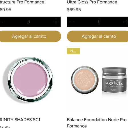
Vista rápida
Vista rápida
tructure Pro Formance
Ultra Gloss Pro Formance
recio
Precio
69.95
$69.95
Agregar al carrito
Agregar al carrito
Nude
Vista rápida
Vista rápida
RINITY SHADES SC1
Balance Foundation Nude Pro
Formance
recio
17.95