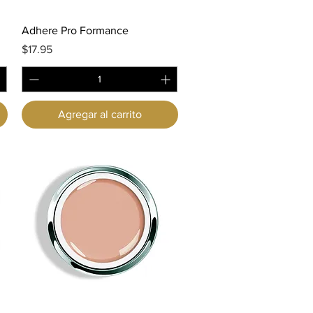
Vista rápida
Adhere Pro Formance
Precio
$17.95
Agregar al carrito