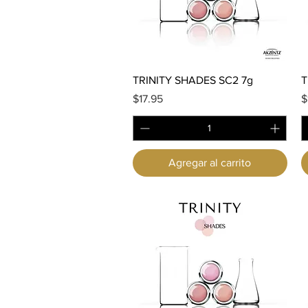
Vista rápida
TRINITY SHADES SC2 7g
T
Precio
P
$17.95
$
Agregar al carrito