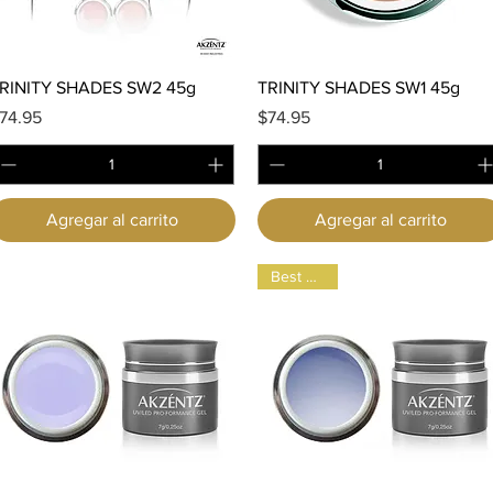
Vista rápida
Vista rápida
RINITY SHADES SW2 45g
TRINITY SHADES SW1 45g
recio
Precio
74.95
$74.95
Agregar al carrito
Agregar al carrito
Best Seller