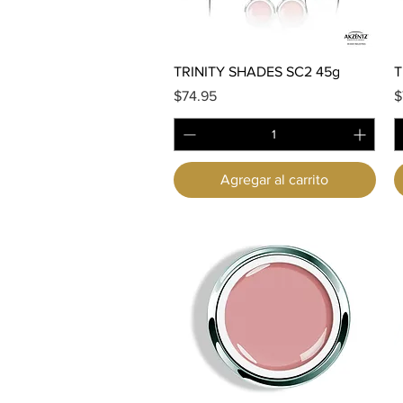
Vista rápida
TRINITY SHADES SC2 45g
T
Precio
P
$74.95
$
Agregar al carrito