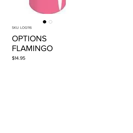
SKU: LOG116
OPTIONS
FLAMINGO
Precio
$14.95
Cantidad
*
Agregar al carrito
4g/.14oz