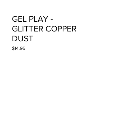
GEL PLAY -
GLITTER COPPER
DUST
Precio
$14.95
Cantidad
*
Agregar al carrito
4g/.14oz