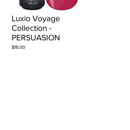
Luxio Voyage
Collection -
PERSUASION
Precio
$18.00
Cantidad
*
Agregar al carrito
15ml/0.5oz