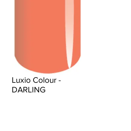
Luxio Colour -
DARLING
Precio
$18.00
Cantidad
*