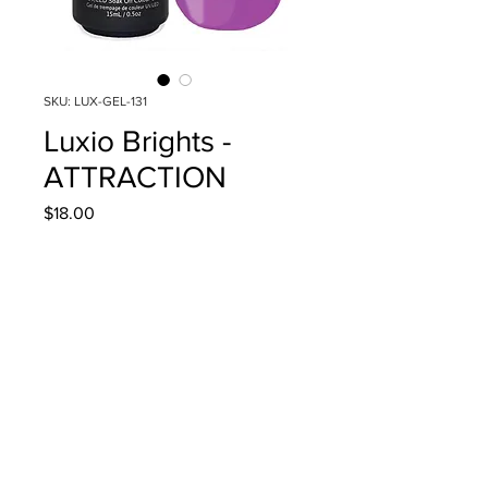
SKU: LUX-GEL-131
Luxio Brights -
ATTRACTION
Precio
$18.00
Cantidad
*
Agregar al carrito
15ml/0.5oz