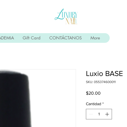
ADEMIA
Gift Card
CONTÁCTANOS
More
Luxio BASE
SKU: 055374600011
Precio
$20.00
Cantidad
*