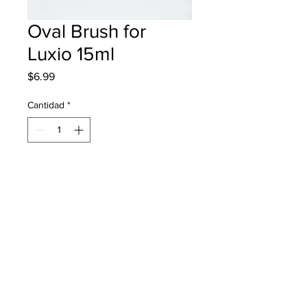
Oval Brush for
Luxio 15ml
Precio
$6.99
Cantidad
*
Agregar al carrito
Paquete de 12 brochas.Brocha 
ovalada para perfección en la 
aplicación de esmalte en gel. *Se 
recomienda solo para Luxio 15ml.